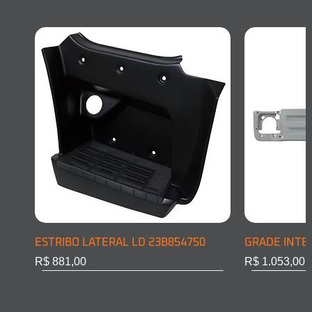
ESTRIBO LATERAL LD 23B854750
GRADE INTE
Preço
Preço
R$ 881,00
R$ 1.053,00