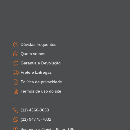
Empresa
Dúvidas frequentes
Quem somos
Garantia e Devolução
Frete e Entregas
Política de privacidade
Termos de uso do site
Atendimento
(11) 4566-9050
(11) 94775-7032
Segunda a Quinta: 8h as 18h