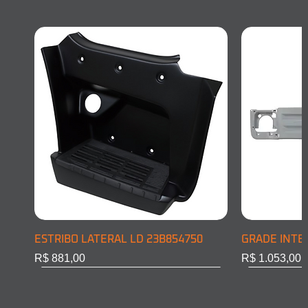
ESTRIBO LATERAL LD 23B854750
GRADE INTE
Preço
Preço
R$ 881,00
R$ 1.053,00