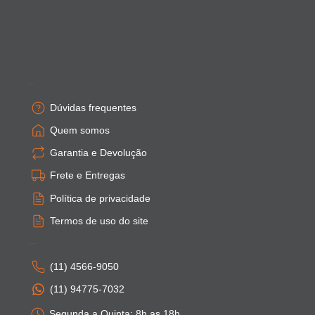
Empresa
Dúvidas frequentes
Quem somos
Garantia e Devolução
Frete e Entregas
Política de privacidade
Termos de uso do site
Atendimento
(11) 4566-9050
(11) 94775-7032
Segunda a Quinta: 8h as 18h