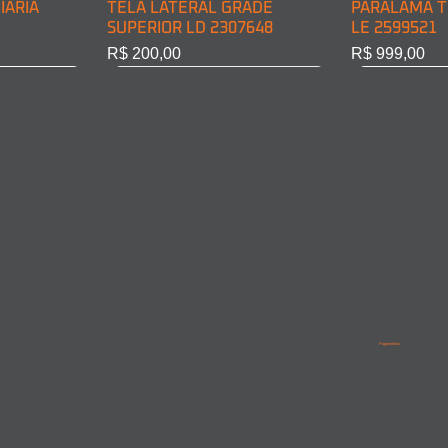
IÁRIA
TELA LATERAL GRADE
PARALAMA T
SUPERIOR LD 2307648
LE 2599521
Preço
Preço
R$ 200,00
R$ 999,00
BINE LD
INE LE
PARALAMA TRASEIRO CABINE
LANTERNA DIRECIONAL
PARALAMA T
PARALAMA 
LD 2599522
DIANT. LD 6968200221
LD/LE 95852
9615210201
Pagamentos
Esgotado
Esgotado
Esgotado
Esgotado