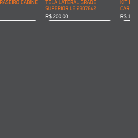
RASEIRO CABINE
TELA LATERAL GRADE
KIT DE
SUPERIOR LE 2307642
CARGA 
Preço
Preço
R$ 200,00
R$ 128,
RASEIRO CABINE
COMPLETO LD
ARO FAROL LD 2011375
ARO FA
10301
Esgotado
Esgota