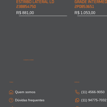
ESTRIBO LATERAL LD
GRADE INTERMED
23B854750
2P0853651
Preço
Preço
R$ 881,00
R$ 1.053,00
Acompanhe as novidades
SAIA LATERAL CABINE LD
PONTEIRA PARACHOQUE
SAIA LATERAL CA
SAIA LATERAL CAB
81615100410
DIAN. LD 81416106754
81664100306
81615100411
Empresa
Atendimento
Esgotado
Esgotado
Esgotado
Esgotado
Quem somos
(11) 4566-9050
Dúvidas frequentes
(11) 94775-7032