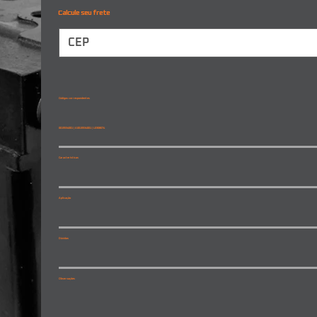
Calcule seu frete
Códigos correspondentes
0015534001 | A0015534001 | L0308074
Características
Aplicação
Dúvidas
Observações