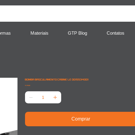
ormas
Materiais
GTP Blog
Contatos
BOMBA BASCULAMENTO CABINE LE 0015534001
Preço
R$ 750,00
Comprar