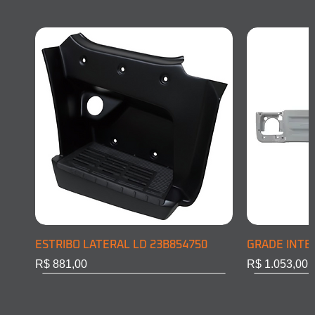
ESTRIBO LATERAL LD 23B854750
GRADE INTE
Preço
Preço
R$ 881,00
R$ 1.053,00