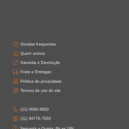
Empresa
Dúvidas frequentes
Quem somos
Garantia e Devolução
Frete e Entregas
Política de privacidade
Termos de uso do site
Atendimento
(11) 4566-9050
(11) 94775-7032
Segunda a Quinta: 8h as 18h