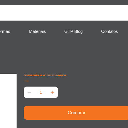
ormas
Materiais
GTP Blog
Contatos
BOMBA D'ÁGUA MOTOR 20744939
Preço
R$ 850,00
Comprar