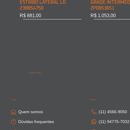
ESTRIBO LATERAL LD
GRADE INTERMED
23B854750
2P0853651
Preço
Preço
R$ 881,00
R$ 1.053,00
Acompanhe as novidades
SAIA LATERAL CABINE LD
PONTEIRA PARACHOQUE
SAIA LATERAL CA
SAIA LATERAL CAB
81615100410
DIAN. LD 81416106754
81664100306
81615100411
Empresa
Atendimento
Esgotado
Esgotado
Esgotado
Esgotado
Quem somos
(11) 4566-9050
Dúvidas frequentes
(11) 94775-7032