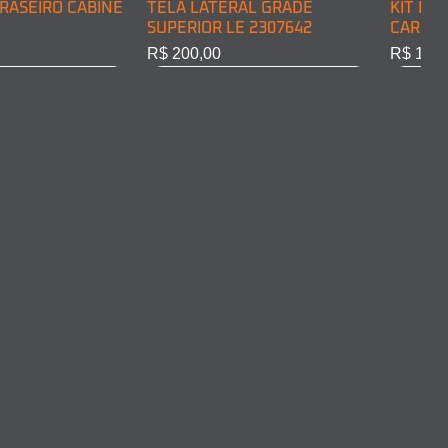
RASEIRO CABINE
TELA LATERAL GRADE
KIT DE
SUPERIOR LE 2307642
CARGA 
Preço
Preço
R$ 200,00
R$ 128,
RASEIRO CABINE
COMPLETO LD
ARO FAROL LD 2011375
ARO FA
10301
Esgotado
Esgota