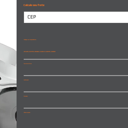
Calcule seu frete
Códigos correspondentes
20744939 | 22197705 | 20538845 | 21468472 | 21228795 | L0209020
Características
Aplicação
Dúvidas
Observações