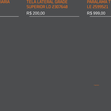
IÁRIA
TELA LATERAL GRADE
PARALAMA T
SUPERIOR LD 2307648
LE 2599521
Preço
Preço
R$ 200,00
R$ 999,00
BINE LD
INE LE
PARALAMA TRASEIRO CABINE
LANTERNA DIRECIONAL
PARALAMA T
PARALAMA 
LD 2599522
DIANT. LD 6968200221
LD/LE 95852
9615210201
Pagamentos
Esgotado
Esgotado
Esgotado
Esgotado