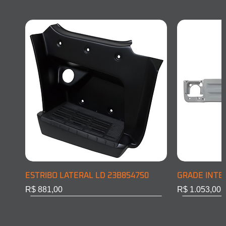
ESTRIBO LATERAL LD 23B854750
GRADE INTE
Preço
Preço
R$ 881,00
R$ 1.053,00