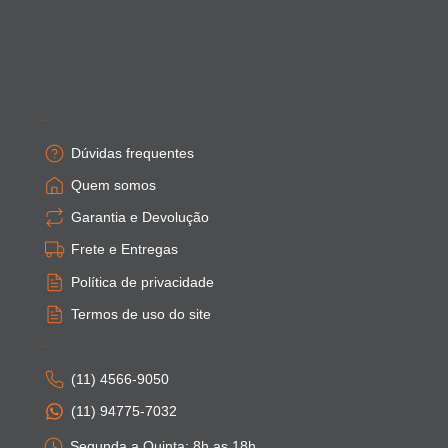
Empresa
Dúvidas frequentes
Quem somos
Garantia e Devolução
Frete e Entregas
Política de privacidade
Termos de uso do site
Atendimento
(11) 4566-9050
(11) 94775-7032
Segunda a Quinta: 8h as 18h