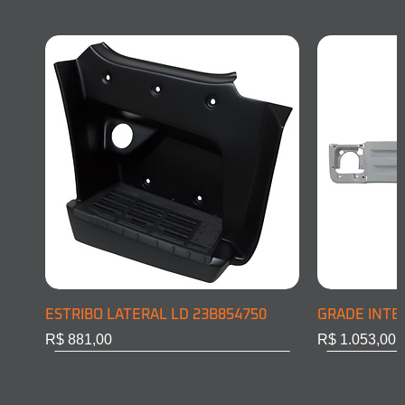
ESTRIBO LATERAL LD 23B854750
GRADE INTE
Preço
Preço
R$ 881,00
R$ 1.053,00