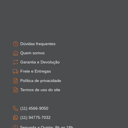
Empresa
Dúvidas frequentes
Quem somos
Garantia e Devolução
Frete e Entregas
Política de privacidade
Termos de uso do site
Atendimento
(11) 4566-9050
(11) 94775-7032
Segunda a Quinta: 8h as 18h