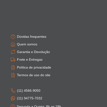
Empresa
Dúvidas frequentes
Quem somos
Garantia e Devolução
Frete e Entregas
Política de privacidade
Termos de uso do site
Atendimento
(11) 4566-9050
(11) 94775-7032
Segunda a Quinta: 8h as 18h