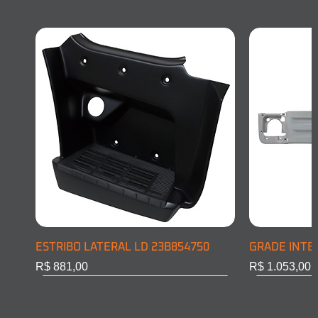
ESTRIBO LATERAL LD 23B854750
GRADE INTE
Preço
Preço
R$ 881,00
R$ 1.053,00