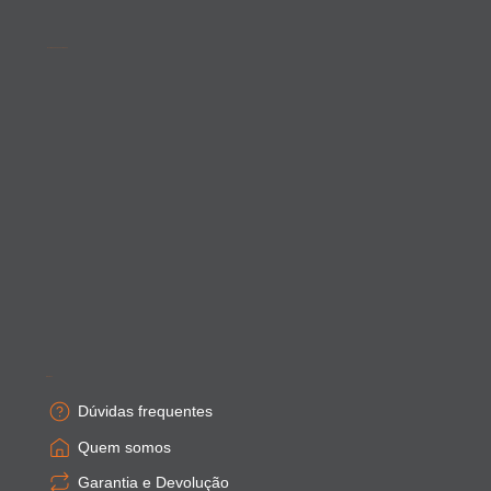
Acompanhe as novidades
Empresa
Dúvidas frequentes
Quem somos
Garantia e Devolução