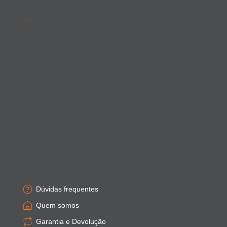
Acompanhe as novidades
Empresa
Dúvidas frequentes
Quem somos
Garantia e Devolução