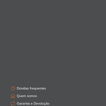
Acompanhe as novidades
Empresa
Dúvidas frequentes
Quem somos
Garantia e Devolução