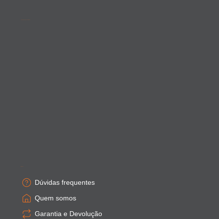
Acompanhe as novidades
Empresa
Dúvidas frequentes
Quem somos
Garantia e Devolução