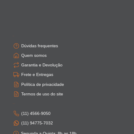
Empresa
Dúvidas frequentes
Quem somos
Garantia e Devolução
Frete e Entregas
Política de privacidade
Termos de uso do site
Atendimento
(11) 4566-9050
(11) 94775-7032
Segunda a Quinta: 8h as 18h