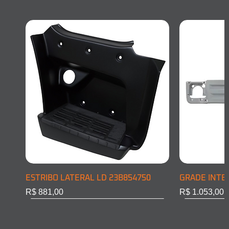
ESTRIBO LATERAL LD 23B854750
GRADE INTE
Preço
Preço
R$ 881,00
R$ 1.053,00