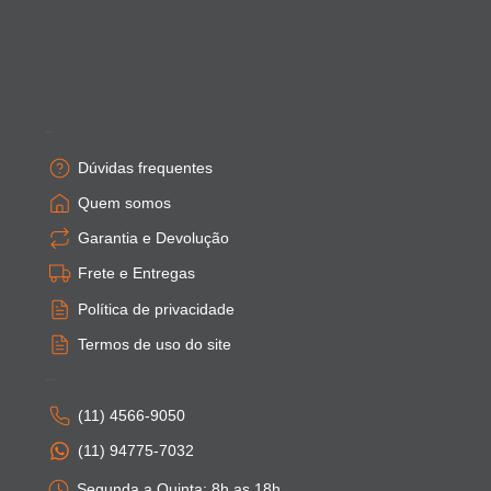
Empresa
Dúvidas frequentes
Quem somos
Garantia e Devolução
Frete e Entregas
Política de privacidade
Termos de uso do site
Atendimento
(11) 4566-9050
(11) 94775-7032
Segunda a Quinta: 8h as 18h