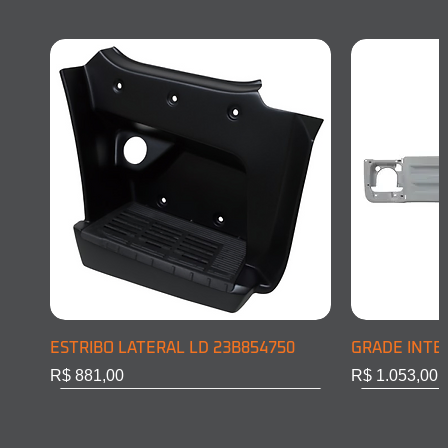
ESTRIBO LATERAL LD 23B854750
GRADE INTE
Preço
Preço
R$ 881,00
R$ 1.053,00