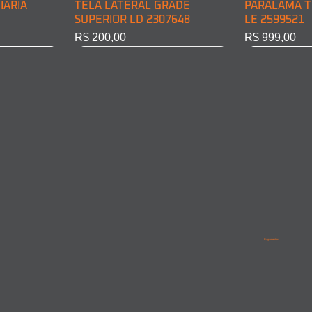
IÁRIA
TELA LATERAL GRADE
PARALAMA T
SUPERIOR LD 2307648
LE 2599521
Preço
Preço
R$ 200,00
R$ 999,00
BINE LD
INE LE
PARALAMA TRASEIRO CABINE
LANTERNA DIRECIONAL
PARALAMA T
PARALAMA 
LD 2599522
DIANT. LD 6968200221
LD/LE 95852
9615210201
Pagamentos
Esgotado
Esgotado
Esgotado
Esgotado