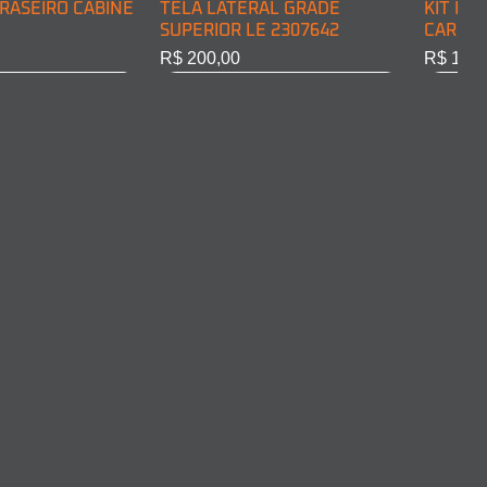
RASEIRO CABINE
TELA LATERAL GRADE
KIT DE
SUPERIOR LE 2307642
CARGA 
Preço
Preço
R$ 200,00
R$ 128,
RASEIRO CABINE
COMPLETO LD
ARO FAROL LD 2011375
ARO FA
10301
Esgotado
Esgota