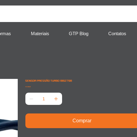
ormas
Materiais
GTP Blog
Contatos
SENSOR PRESSÃO TURBO 1862798
Preço
R$ 450,00
Comprar