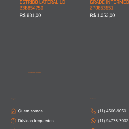
ESTRIBO LATERAL LD
GRADE INTERMED
23B854750
2P0853651
Preço
Preço
R$ 881,00
R$ 1.053,00
Acompanhe as novidades
SAIA LATERAL CABINE LD
PONTEIRA PARACHOQUE
SAIA LATERAL CA
SAIA LATERAL CAB
81615100410
DIAN. LD 81416106754
81664100306
81615100411
Empresa
Atendimento
Esgotado
Esgotado
Esgotado
Esgotado
Quem somos
(11) 4566-9050
Dúvidas frequentes
(11) 94775-7032