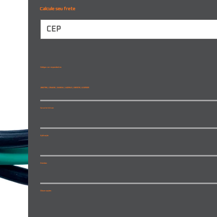
Calcule seu frete
Códigos correspondentes
1862798 | 1784636 | 1545634 | 1402943 | 1383578 | L0105005
Características
Aplicação
Dúvidas
Observações