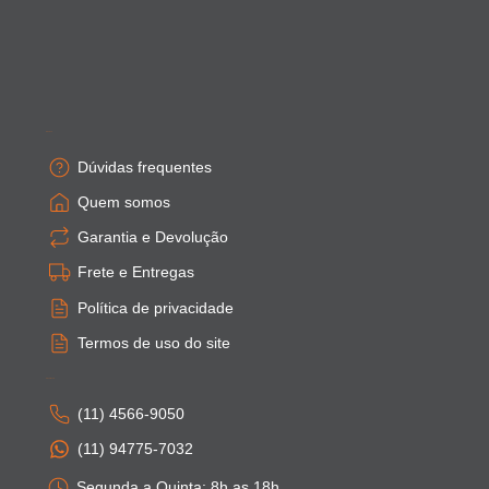
Empresa
Dúvidas frequentes
Quem somos
Garantia e Devolução
Frete e Entregas
Política de privacidade
Termos de uso do site
Atendimento
(11) 4566-9050
(11) 94775-7032
Segunda a Quinta: 8h as 18h