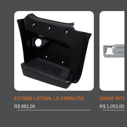
ESTRIBO LATERAL LD 23B854750
GRADE INTE
Preço
Preço
R$ 881,00
R$ 1.053,00