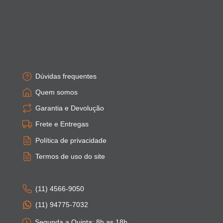
Empresa
Dúvidas frequentes
Quem somos
Garantia e Devolução
Frete e Entregas
Política de privacidade
Termos de uso do site
Atendimento
(11) 4566-9050
(11) 94775-7032
Segunda a Quinta: 8h as 18h