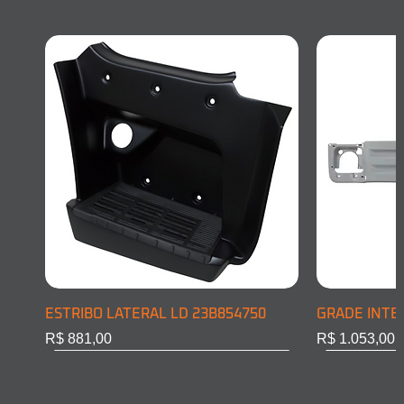
ESTRIBO LATERAL LD 23B854750
GRADE INTE
Preço
Preço
R$ 881,00
R$ 1.053,00