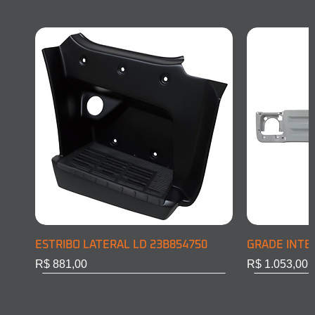
ESTRIBO LATERAL LD 23B854750
GRADE INTE
Preço
Preço
R$ 881,00
R$ 1.053,00