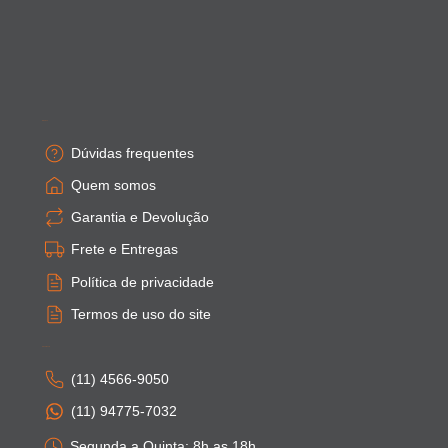
Empresa
Dúvidas frequentes
Quem somos
Garantia e Devolução
Frete e Entregas
Política de privacidade
Termos de uso do site
Atendimento
(11) 4566-9050
(11) 94775-7032
Segunda a Quinta: 8h as 18h