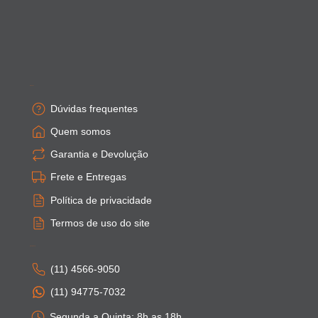
Empresa
Dúvidas frequentes
Quem somos
Garantia e Devolução
Frete e Entregas
Política de privacidade
Termos de uso do site
Atendimento
(11) 4566-9050
(11) 94775-7032
Segunda a Quinta: 8h as 18h