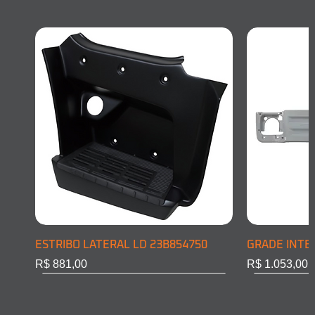
ESTRIBO LATERAL LD 23B854750
GRADE INTE
Preço
Preço
R$ 881,00
R$ 1.053,00