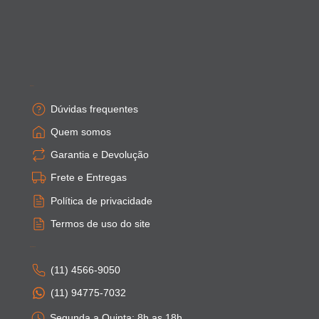
Empresa
Dúvidas frequentes
Quem somos
Garantia e Devolução
Frete e Entregas
Política de privacidade
Termos de uso do site
Atendimento
(11) 4566-9050
(11) 94775-7032
Segunda a Quinta: 8h as 18h