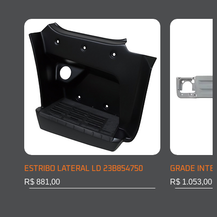
ESTRIBO LATERAL LD 23B854750
GRADE INTE
Preço
Preço
R$ 881,00
R$ 1.053,00