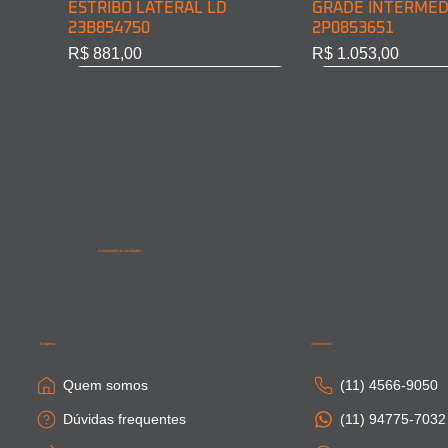
ESTRIBO LATERAL LD
GRADE INTERMED
23B854750
2P0853651
Preço
Preço
R$ 881,00
R$ 1.053,00
Acompanhe as novidades
SAIA LATERAL CABINE LD
PONTEIRA PARACHOQUE
SAIA LATERAL CA
SAIA LATERAL CAB
81615100410
DIAN. LD 81416106754
81664100306
81615100411
Empresa
Atendimento
Esgotado
Esgotado
Esgotado
Esgotado
Quem somos
(11) 4566-9050
Dúvidas frequentes
(11) 94775-7032