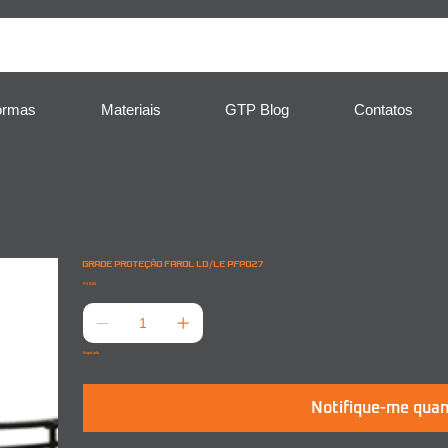
ormas
Materiais
GTP Blog
Contatos
GRADE PROTEÇÃO FAROL LD/LE PFP027
Preço
R$ 0,00
Esgotado
Notifique-me quan