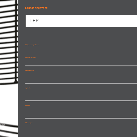
Calcule seu frete
Códigos correspondentes
PFP027 | L0111562
Características
Aplicação
Dúvidas
Observações