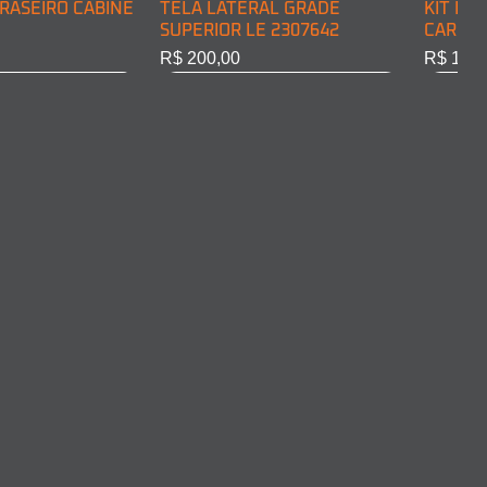
RASEIRO CABINE
TELA LATERAL GRADE
KIT DE
SUPERIOR LE 2307642
CARGA 
Preço
Preço
R$ 200,00
R$ 128,
RASEIRO CABINE
COMPLETO LD
ARO FAROL LD 2011375
ARO FA
10301
Esgotado
Esgota