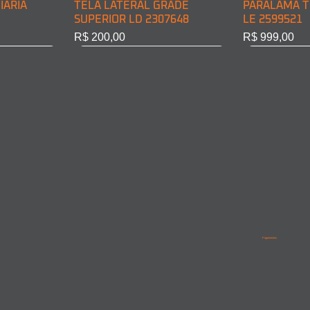
IÁRIA
TELA LATERAL GRADE
PARALAMA T
SUPERIOR LD 2307648
LE 2599521
Preço
Preço
R$ 200,00
R$ 999,00
BINE LD
INE LE
PARALAMA TRASEIRO CABINE
LANTERNA DIRECIONAL
PARALAMA T
PARALAMA 
LD 2599522
DIANT. LD 6968200221
LD/LE 95852
9615210201
Pagamentos
Esgotado
Esgotado
Esgotado
Esgotado