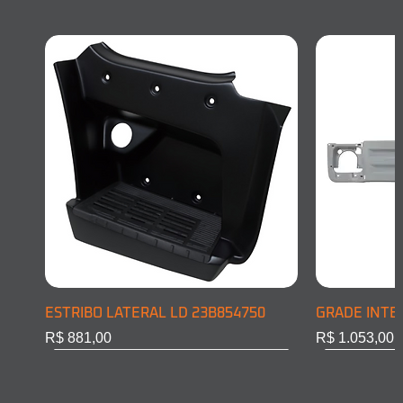
ESTRIBO LATERAL LD 23B854750
GRADE INTE
Preço
Preço
R$ 881,00
R$ 1.053,00