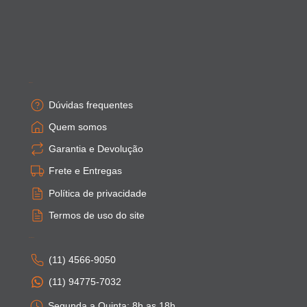
Empresa
Dúvidas frequentes
Quem somos
Garantia e Devolução
Frete e Entregas
Política de privacidade
Termos de uso do site
Atendimento
(11) 4566-9050
(11) 94775-7032
Segunda a Quinta: 8h as 18h