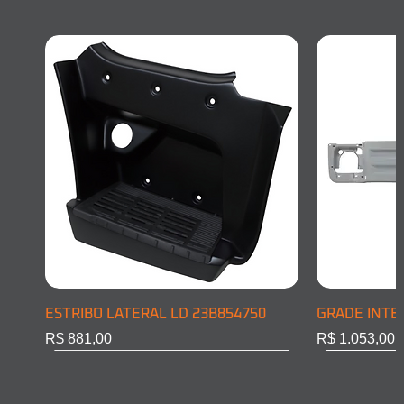
ESTRIBO LATERAL LD 23B854750
GRADE INTE
Preço
Preço
R$ 881,00
R$ 1.053,00