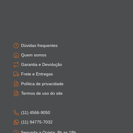
Empresa
Dúvidas frequentes
Quem somos
Garantia e Devolução
Frete e Entregas
Política de privacidade
Termos de uso do site
Atendimento
(11) 4566-9050
(11) 94775-7032
Segunda a Quinta: 8h as 18h