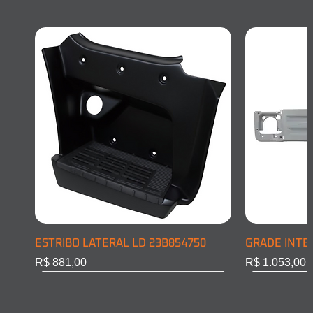
ESTRIBO LATERAL LD 23B854750
GRADE INTE
Preço
Preço
R$ 881,00
R$ 1.053,00