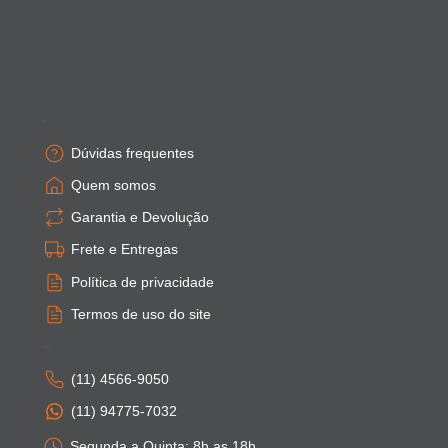
Empresa
Dúvidas frequentes
Quem somos
Garantia e Devolução
Frete e Entregas
Política de privacidade
Termos de uso do site
Atendimento
(11) 4566-9050
(11) 94775-7032
Segunda a Quinta: 8h as 18h