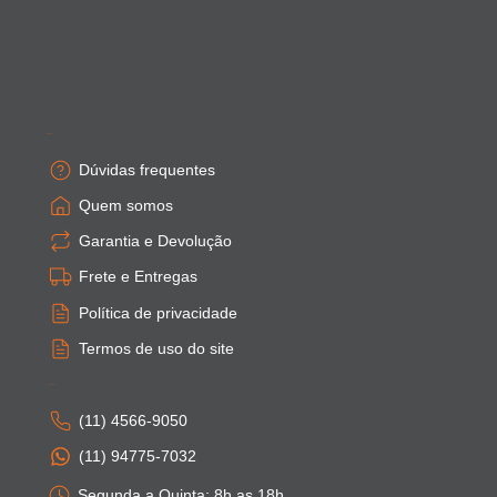
Empresa
Dúvidas frequentes
Quem somos
Garantia e Devolução
Frete e Entregas
Política de privacidade
Termos de uso do site
Atendimento
(11) 4566-9050
(11) 94775-7032
Segunda a Quinta: 8h as 18h