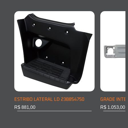
ESTRIBO LATERAL LD 23B854750
GRADE INTE
Preço
Preço
R$ 881,00
R$ 1.053,00